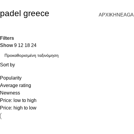
OOK YOUR COURT +30 6979071025
padel greece
ΑΡΧΙΚΗ
ΝΕΑ
GA
Filters
Show
9
12
18
24
Sort by
Popularity
Average rating
Newness
Price: low to high
Price: high to low