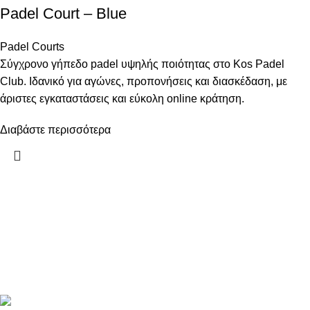
Padel Court – Blue
Padel Courts
Σύγχρονο γήπεδο padel υψηλής ποιότητας στο Kos Padel
Club. Ιδανικό για αγώνες, προπονήσεις και διασκέδαση, με
άριστες εγκαταστάσεις και εύκολη online κράτηση.
Διαβάστε περισσότερα
Recent Posts
Παίξε padel σε σύγχρονα γήπεδα, με
Top
επαγγελματικό φωτισμό, άνετους χώρους
παίκ
και όλες τις ανέσεις. Μάθε, προπονήσου και
απο
διασκέδασε με φίλους σε ένα περιβάλλον
23 
φτιαγμένο για εσένα.
Com
Manou Playland , Kos