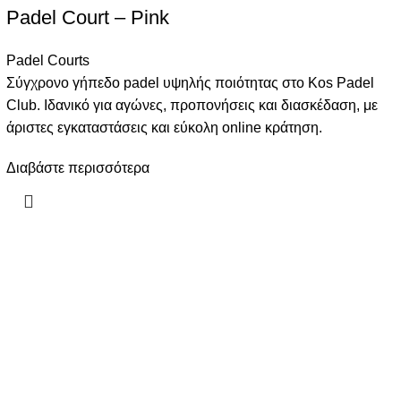
Padel Court – Pink
Padel Courts
Σύγχρονο γήπεδο padel υψηλής ποιότητας στο Kos Padel
Club. Ιδανικό για αγώνες, προπονήσεις και διασκέδαση, με
άριστες εγκαταστάσεις και εύκολη online κράτηση.
Διαβάστε περισσότερα
Our stores
 5 λάθη που κάνουν οι νέοι
ΑΡΧΙΚΗ
τες padel (και πώς να τα
ΝΕΑ
φύγετε)
GALLERY
Αυγούστου, 2025
No
ABOUT US
ments
CONTACT